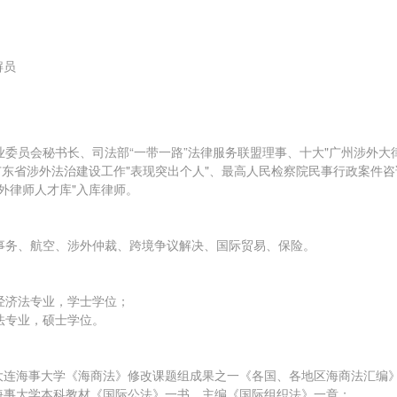
解员
委员会秘书长、司法部“一带一路”法律服务联盟理事、十大"广州涉外大律
广东省涉外法治建设工作"表现突出个人"、最高人民检察院民事行政案件
外律师人才库"入库律师。
事务、航空、涉外仲裁、跨境争议解决、国际贸易、保险。
经济法专业，学士学位；
法专业，硕士学位。
编译大连海事大学《海商法》修改课题组成果之一《各国、各地区海商法汇编
写海事大学本科教材《国际公法》一书，主编《国际组织法》一章；