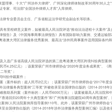
盟理事、十大"广州涉外大律师"、广州深化律师体制改革30周年30人之
证专家、司法部"全国涉外律师人才库"入库律师。
法律专业委员会主任、广东省航运法学研究会副会长等职务。
具有里程碑意义案件，如被最高人民法院评选“推动法治进程十大案件”及
报告》及《中国海事商事法律报告》具有国际影响力案例、交通运输部20
22粤港澳大湾区法律服务优秀案例、最高法“涉外民商事案件适用国际条约
例及入选广东省高级人民法院评选的第二批粤港澳大湾区跨境纠纷典型案例
5亿元）；该案荣获广州市律师协会“2020年度业务成果奖”、《商法》China 
例二等奖”；
合同纠纷仲裁案件；
（案件标的：超人民币2亿元）；该案荣获广州市律师协会“2017年度业务
律服务典型案例“三等奖”并被收录至全国律协出版的《2014-2018
救助系列案（案件标的：人民币6000万元）；该案被最高人民法院和中央电
香港回归20周年十大典型案件”和“广州海事法院建院40周年典型案例”
性案例/人民法院案例库指导案例110号。此外，该案荣获广州市律师协会“2
至全国律协出版的《2014-2018年涉外法律服务典型案例汇编》以及