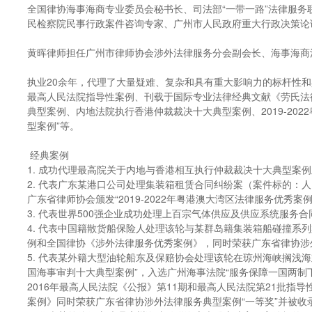
全国律协海事海商专业委员会秘书长、司法部“一带一路”法律服务联
民检察院民事行政案件咨询专家、广州市人民政府重大行政决策论
黄晖律师担任广州市律师协会涉外法律服务分会副会长、海事海商
执业20余年，代理了大量疑难、复杂和具有重大影响力的标杆性和
最高人民法院指导性案例、刊载于国际专业法律经典文献《劳氏法律
典型案例、内地法院执行香港仲裁裁决十大典型案例、2019-20
型案例”等。
经典案例
1. 成功代理最高院关于内地与香港相互执行仲裁裁决十大典型案
2. 代表广东某港口公司处理集装箱租赁合同纠纷案（案件标的：人民币4.2
广东省律师协会颁发“2019-2022年粤港澳大湾区法律服务优秀案
3. 代表世界500强企业成功处理上百宗气体供应及供应系统服务
4. 代表中国籍散货船保险人处理该轮与某群岛籍集装箱船碰撞系列案
例和全国律协《涉外法律服务优秀案例》，同时荣获广东省律协涉外法
5. 代表某外籍大型油轮船东及保赔协会处理该轮在琼州海峡搁浅海难
国海事审判十大典型案例”，入选广州海事法院“服务保障一国两制下
2016年最高人民法院《公报》第11期和最高人民法院第21批指导
案例》同时荣获广东省律协涉外法律服务典型案例“一等奖”并被收录