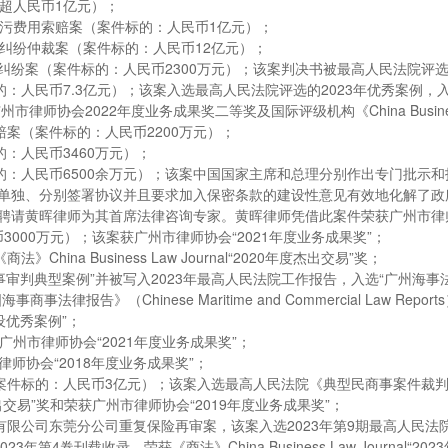
超人民币1亿元）；
清污费用索赔案（案件标的：人民币1亿元）；
同纠纷仲裁案（案件标的：人民币12亿元）；
赔纠纷案（案件标的：人民币2300万元）；该案判决书被最高人民法院评
的：人民币7.3亿元）；该案入选最高人民法院评选的2023年优秀案例
州市律师协会2022年度业务成果奖二等奖及国际评级机构《China Business 
赔案（案件标的：人民币2200万元）；
：人民币3460万元）；
标的：人民币6500余万元）；该案中国国家主席和总理分别作出专门批
单独、分别签署协议并且要求加入保密条款的建设性意见有效地化解了政
请黄晖律师为其首席法律咨询专家。黄晖律师凭借此案件荣获广州市律师协
币3000万元）；该案获广州市律师协会“2021年度业务成果奖”；
ina Business Law Journal“2020年度杰出交易”奖；
国海事审判典型案例”并被写入2023年最高人民法院工作报告，入选“广州海事
事商事法律报告》（Chinese Maritime and Commercial Law
建设优秀案例”；
广州市律师协会“2021年度业务成果奖”；
市律师协会“2018年度业务成果奖”；
（案件标的：人民币3亿元）；该案入选最高人民法院《典型民商事案件裁
19年度杰出交易”奖和荣获广州市律师协会“2019年度业务成果奖”；
公司东莞分公司重复保险再审案，该案入选2023年第9期最高人民法院公报及
ports）2023年第4卷刊载收录，荣获《商法》China Business Law Jour