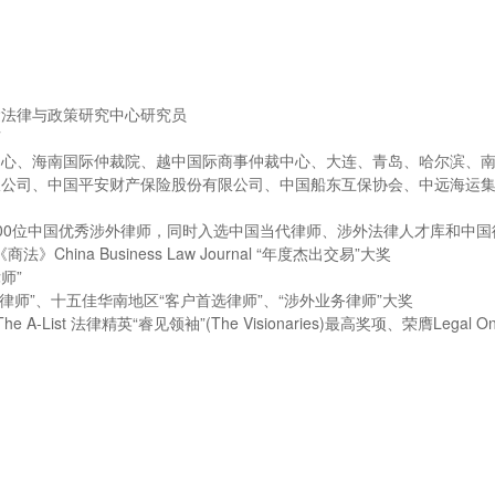
运法律与政策研究中心研究员
师
中心、海南国际仲裁院、越中国际商事仲裁中心、大连、青岛、哈尔滨、
限公司、中国平安财产保险股份有限公司、中国船东互保协会、中远海运
00位中国优秀涉外律师，同时入选中国当代律师、涉外法律人才库和中
ina Business Law Journal “年度杰出交易”大奖
律师”
争议解决律师”、十五佳华南地区“客户首选律师”、“涉外业务律师”大奖
A-List 法律精英“睿见领袖”(The Visionaries)最高奖项、荣膺Legal On