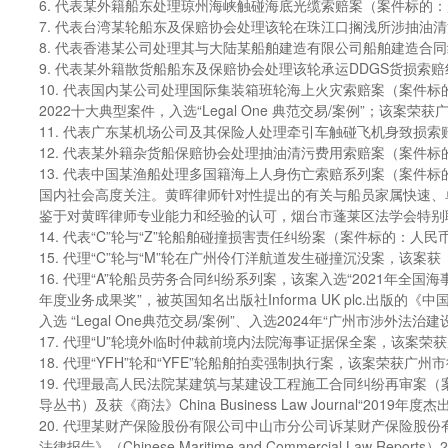
6. 代表某外籍船东处理琼州海峡触碰海底光缆索赔案（案件标的：
7. 代表台湾某轮船东及保赔协会处理该轮在珠江口搁浅所涉抽油
8. 代表香港某公司处理其与大陆某船舶建造有限公司船舶建造合
9. 代表某外籍散货船船东及保赔协会处理该轮承运DDGS货损索
10. 代表国内某公司处理国际集装箱班轮海上火灾索赔案（案件标
2022十大典型案件，入选“Legal One 典范交易/案例”；该案荣获广
11. 代表广东某机场公司及其保险人处理牵引车触碰飞机身致损索
12. 代表某外籍杂货船保赔协会处理抽油清污费用索赔案（案件标的
13. 代表中国某渔船处理多国籍海上人身伤亡索赔系列案（案件
国内社会高度关注。黄晖律师针对性提出的有关与船员家属快速、
鉴于对黄晖律师专业能力和经验的认可，烟台市蓬莱区法学会特别聘
14. 代表“C”轮与“Z”轮船舶碰撞损害责任纠纷案（案件标的：人民
15. 代理“C”轮与“M”轮在广州伶仃洋航道发生碰撞沉没案，该案获《商法》Ch
16. 代理“A”轮船员劳务合同纠纷系列案，该案入选“2021年全
年度业务成果奖”，被英国知名出版社Informa UK plc.出版的《中国海
入选 “Legal One典范交易/案例”、入选2024年“广州市涉外法治
17. 代理“U”轮境外临时仲裁前境内法院海事证据保全案，该案荣获
18. 代理“YFH”轮和“YFE”轮船舶拍卖强制执行案，该案荣获广州
19. 代理最高人民法院某建筑与某建设工程施工合同纠纷再审案
导丛书）及获《商法》China Business Law Journal“20
20. 代理某财产保险股份有限公司中山市分公司诉某财产保险股份有限
法律报告》（Chinese Maritime and Commercial Law Re