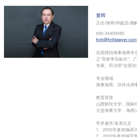
黄晖
主任/律师/仲裁员/调
020-34493085
hnh@hnhlawyer.com
全国律协海事海商专业
之"竞标争先标兵"、
专家、司法部"全国涉
专业领域
海事海商、涉外法律
教育背景
山西财经大学，国际
大连海事大学，海商
学术著作/发表论文
1、2002年参加
2、2002年参加编