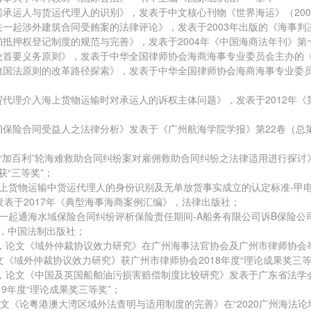
无船承运人与货运代理人的识别》，发表于中文核心刊物《世界海运》（20
有关一起涉外建筑合同受贿案的法律评论》，发表于2003年出版的《海事
船舶抵押权登记制度的规范与完善》，发表于2004年《中国海商法年刊》第
浅论首要义务原则》，发表于中华全国律师协会海商海事专业委员会主办的《
船旗国法原则的改革路径探索》，发表于中华全国律师协会海商海事专业委员
外贸代理介入海上货物运输时对承运人的诉权主体问题》，发表于2012年
船舶保险合同受益人之法律分析》发表于《广州航海学院学报》第22卷（总第
《从“加百利”轮海难救助合同纠纷案对雇佣救助合同纠纷之法律适用进行探讨
获“三等奖”；
《海上货物运输中货运代理人的身份识别及无单放货事实成立的认定标准-
表于2017年《典型海事海商案例汇编》，法律出版社；
《从一起通海水域保险合同纠纷评析保险责任期间-A船务有限公司诉B保险
》，中国法制出版社；
月4日，论文《域外仲裁协议效力研究》在广州海事法官协会及广州市律师协会举
，论文《域外仲裁协议效力研究》获广州市律师协会2018年度“理论成果奖三等
29日，论文《中国及英国船舶油污损害赔偿制度比较研究》发表于广东省法学
19年度“理论成果奖三等奖”；
，论文《论粤港澳大湾区域外法查明与适用制度的完善》在“2020广州海法论坛