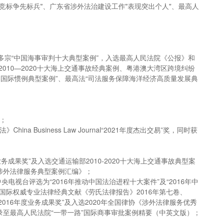
"竞标争先标兵"、广东省涉外法治建设工作"表现突出个人"、最高人
多宗“中国海事审判十大典型案例”，入选最高人民法院《公报》和
10—2020十大海上交通事故经典案例、粤港澳大湾区跨境纠纷
和国际惯例典型案例”、最高法“司法服务保障海洋经济高质量发展典
；
Business Law Journal“2021年度杰出交易”奖，同时获
成果奖”及入选交通运输部2010-2020十大海上交通事故典型案
年涉外法律服务典型案例汇编》；
视台评选为“2016年推动中国法治进程十大案件”及“2016年中
、国际权威专业法律经典文献《劳氏法律报告》2016年第七卷、
016年度业务成果奖”及入选2020年全国律协《涉外法律服务优秀
收录至最高人民法院“一带一路”国际商事审批案例精要（中英文版）；