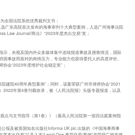
选为全国法院系统优秀裁判文书；
，入选广东高院首次发布的海事审判十大典型案例，入选广州海事法院
Law Journal/商法》“2023年度杰出交易”奖；
示和指示，央视及国内外众多媒体集中连续报道事故及搜救情况，国际
府因事故而面对的舆情压力，专业能力也获得委托人的高度评价。
会“2023年度维护社会稳定奖”；
法院建院40周年典型案例”；同时，该案荣获广州市律师协会“2021
 Reports）2022年第4卷刊载收录，被《人民法院报》头版专题报道，以及
判观点与文书指导（第1卷）》（最高人民法院第一巡回法庭案例指
被英国知名出版社Informa UK plc.出版的《中国海事商事
nal“2023年度杰出交易”以及入选“Legal One 典范交易/案例”并荣获广州市律