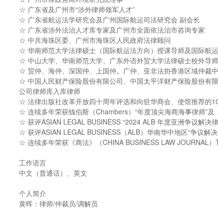
☆ 广东省及广州市“涉外律师领军人才”
☆ 广东省航运法学研究会及广州国际航运司法研究会 副会长
☆ 广东省涉外法治人才库专家及广州市全面依法治市咨询专家
☆ 中共海珠区委、广州市海珠区人民政府法律顾问
☆ 华南师范大学法律硕士（国际航运法方向）授课导师及国际航
☆ 中山大学、华南师范大学、广东外语外贸大学法律硕士校外导
☆ 贸仲、海仲、深国仲、上国仲
、
广仲、亚非法协香港区域仲裁
☆ 中国人民财产保险股份有限公司、中国太平洋财产保险股份有
公司律师库入库律师
☆ 法律出版社改革开放四十周年评选和向驻华商会、使馆推荐的1
☆ 连续多年荣获钱伯斯（Chambers）“年度顶尖海商海事律师”及《商法》Ch
☆ 获评ASIAN LEGAL BUSINESS “2024 ALB 年度亚洲争议解决
☆ 获评ASIAN LEGAL BUSINESS（ALB）华南华中地区“
☆ 连续多年荣获《商法》（CHINA BUSINESS LAW JOURNAL）The 
工作语言
中文（普通话）、英文
个人简介
黄晖：律师/仲裁员/调解员