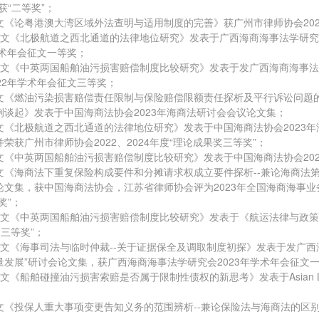
获“二等奖”；
，论文《论粤港澳大湾区域外法查明与适用制度的完善》获广州市律师协会202
月，论文《北极航道之西北通道的法律地位研究》发表于广西海商海事法学研究
学术年会征文一等奖；
月，论文《中英两国船舶油污损害赔偿制度比较研究》发表于发广西海商海事法
22年学术年会征文三等奖；
，论文《燃油污染损害赔偿责任限制与保险赔偿限额责任探析及平行诉讼问
谈起》发表于中国海商法协会2023年海商法研讨会会议论文集；
，论文《北极航道之西北通道的法律地位研究》发表于中国海商法协会202
荣获广州市律师协会2022、2024年度“理论成果奖三等奖”；
，论文《中英两国船舶油污损害赔偿制度比较研究》发表于中国海商法协会20
，论文《海商法下重复保险构成要件和分摊请求权成立要件探析--兼论海商法
文集，获中国海商法协会，江苏省律师协会评为2023年全国海商海事业
奖”；
月，论文《中英两国船舶油污损害赔偿制度比较研究》发表于《航运法律与
奖三等奖”；
月，论文《海事司法与临时仲裁--关于证据保全及调取制度初探》发表于发广西
发展”研讨会论文集，获广西海商海事法学研究会2023年学术年会征文
，论文《船舶碰撞油污损害索赔是否属于限制性债权的新思考》发表于Asian Leg
，论文《投保人重大事项变更告知义务的范围辨析--兼论保险法与海商法的区