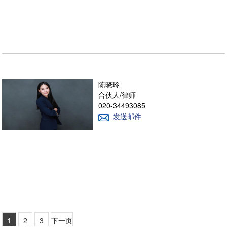
陈晓玲
合伙人/律师
020-34493085
发送邮件
1
2
3
下一页