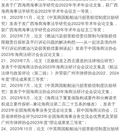
发表于广西海商海事法学研究会2022年学术年会论文集，获广西
海商海事法学研究会2022年学术年会征文一等奖；
19、2022年11月，论文《中英两国船舶油污损害赔偿制度比较研
究》发表于发广西海商海事法学研究会2022年学术年会论文集，
获广西海商海事法学研究会2022年学术年会征文三等奖；
20、2023年7月，论文《燃油污染损害赔偿责任限制与保险赔偿
限额责任探析及平行诉讼问题的解决构想——从一起涉及境内外
平行诉讼的燃油污染损害赔偿案例谈起》发表于中国海商法协会
2023年海商法研讨会会议论文集；
21、2023年7月，论文《北极航道之西北通道的法律地位研究》
发表于中国海商法协会2023年海商法研讨会会议论文集及《航运
法律与政策评论（第二辑）》并荣获广州市律师协会2022、2024
年度“理论成果奖三等奖”；
22、2023年7月，论文《中英两国船舶油污损害赔偿制度比较研
究》发表于中国海商法协会2023年海商法研讨会会议论文集；
23、2023年9月，论文《海商法下重复保险构成要件和分摊请求
权成立要件探析--兼论海商法第二百二十五条的修改》，发表于
2023年全国海商海事业务交流会论文集，获中国海商法协会，江
苏省律师协会评为2023年全国海商海事业务交流会优秀奖及荣获
广州市律师协会2023年度“理论成果奖三等奖”；
24、2023年10月，论文《中英两国船舶油污损害赔偿制度比较研