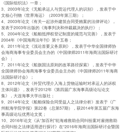
《国际组织法》一章；
3、2003年论文《无船承运人与货运代理人的识别》，发表于中
文核心刊物《世界海运》（2003年第三期）；
4、2003年论文《有关一起涉外建筑合同受贿案的法律评论》，
发表于2003年出版的《海事判决和仲裁裁决的执行》；
5、2004年论文《船舶抵押权登记制度的规范与完善》，发表于
2004年《中国海商法年刊》第十五卷；
6、2011年论文《浅论首要义务原则》，发表于中华全国律师协
会海商海事专业委员会主办的《中国律师2011年海商法国际研讨
会》；
7、2011年论文《船旗国法原则的改革路径探索》，发表于中华
全国律师协会海商海事专业委员会主办的《中国律师2011年海商
法国际研讨会》；
8、2012年论文《外贸代理介入海上货物运输时对承运人的诉权
主体问题》，发表于2012年《第四届广东海事高级论坛论文
集》，大连海事大学出版社；
9、2014年论文《船舶保险合同受益人之法律分析》发表于《广
州航海学院学报》第22卷（总第57期），获2014年第五届广东海
事高级论坛优秀论文奖；
10、2016年论文《从“加百利”轮海难救助合同纠纷案对雇佣救助
合同纠纷之法律适用进行探讨》在“2016年海商法国际研讨会暨国