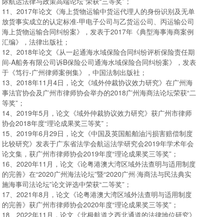
际航运法律与政策高端论坛”荣获“三等奖”；
11、2017年论文《海上货物运输中货运代理人的身份识别及无单
放货事实成立的认定标准-甲电子公司与乙货运公司、丙运输公司
海上货物运输合同纠纷案》，发表于2017年《典型海事海商案例
汇编》，法律出版社；
12、2018年论文《从一起通海水域保险合同纠纷评析保险责任期
间-A船务有限公司诉B保险公司通海水域保险合同纠纷案》，发表
于《笃行-广州律师案例集》，中国法制出版社；
13、2018年11月4日，论文《域外仲裁协议效力研究》在广州海
事法官协会及广州市律师协会举办的2018广州海商法论坛荣获“二
等奖”；
14、2019年5月，论文《域外仲裁协议效力研究》获广州市律师
协会2018年度“理论成果奖三等奖”；
15、2019年6月29日，论文《中国及英国船舶油污损害赔偿制度
比较研究》发表于广东省法学会航运法学研究会2019年学术年会
论文集，获广州市律师协会2019年度“理论成果奖三等奖”；
16、2020年11月，论文《论粤港澳大湾区域外法查明与适用制度
的完善》在“2020广州海法论坛”暨“2020广州·海商法与民法典实
施海事司法论坛”论文评选中荣获“二等奖”；
17、2021年8月，论文《论粤港澳大湾区域外法查明与适用制度
的完善》获广州市律师协会2020年度“理论成果奖三等奖”；
18、2022年11月，论文《北极航道之西北通道的法律地位研究》