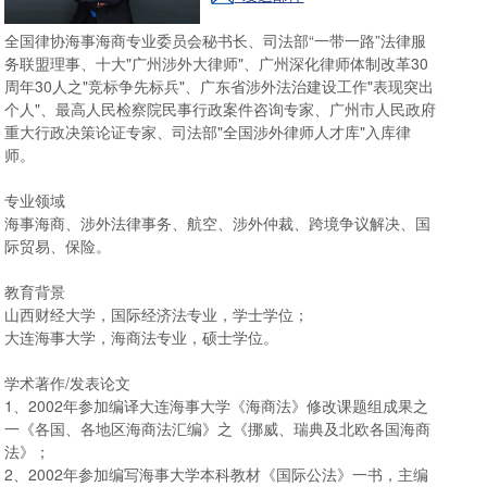
全国律协海事海商专业委员会秘书长、司法部“一带一路”法律服
务联盟理事、十大"广州涉外大律师"、广州深化律师体制改革30
周年30人之"竞标争先标兵"、广东省涉外法治建设工作"表现突出
个人"、最高人民检察院民事行政案件咨询专家、广州市人民政府
重大行政决策论证专家、司法部"全国涉外律师人才库"入库律
师。
专业领域
海事海商、涉外法律事务、航空、涉外仲裁、跨境争议解决、国
际贸易、保险。
教育背景
山西财经大学，国际经济法专业，学士学位；
大连海事大学，海商法专业，硕士学位。
学术著作/发表论文
1、2002年参加编译大连海事大学《海商法》修改课题组成果之
一《各国、各地区海商法汇编》之《挪威、瑞典及北欧各国海商
法》；
2、2002年参加编写海事大学本科教材《国际公法》一书，主编