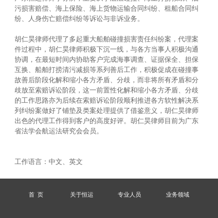
污损害赔偿、海上保险、海上货物运输合同纠纷、租船合同纠
纷、人身伤亡赔偿纠纷等诉讼与非诉业务。
胡仁昊律师代理了多起重大船舶碰撞损害责任纠纷案，代理案
件过程中，胡仁昊律师积极下沉一线，与各方当事人积极沟通
协调，在最短时间内协助客户完成海事调查、证据保全、担保
互换、船舶打捞清污减损等系列善后工作，积极促成在碰撞事
故善后阶段化解和缩小各方矛盾、分歧，而非将所有矛盾和分
歧放至索赔诉讼阶段，这一前置性化解和缩小各方矛盾、分歧
的工作思路亦为后续在索赔诉讼阶段顺利推进各方软性解决系
列纠纷案做好了铺垫及类案处理提供了借鉴意义，胡仁昊律师
出色的代理工作得到客户的高度好评。胡仁昊律师目前为广东
省法学会航运法研究会会员。
工作语言：中文、英文
首 页
关于恒运
专业人员
业务领域